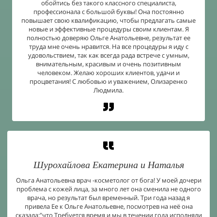
обойтись без такого классного специалиста,
профессионала с большой буквы! Она постоянно
повышает свою квалификацию, чтобы предлагать самые
новые и эффективные процедуры своим клиентам. Я
полностью доверяю Ольге Анатольевне, результат ее
труда мне очень нравится. На все процедуры я иду с
удовольствием, так как всегда рада встрече с умным,
внимательным, красивым и очень позитивным
человеком. Желаю хороших клиентов, удачи и
процветания! С любовью и уважением, Олизаренко
Людмила.
Шурохайлова Екатерина и Наталья
Ольга Анатольевна врач -косметолог от бога! У моей дочери
проблема с кожей лица, за много лет она сменила не одного
врача, но результат был временный. Три года назад я
привела Ее к Ольге Анатольевне, посмотрев на неё она
сказала:"что Требуется время и мы в течении года исполняли