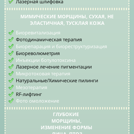
Лазерная шлифовка
МИМИЧЕСКИЕ МОРЩИНЫ, СУХАЯ, НЕ
ЭЛАСТИЧНАЯ, ТУСКЛАЯ КОЖА
Биоревитализация
Фотодинамическая терапия
Биорепарация и биореструктуризация
Биореволюметрия
Инъекции ботулотоксина
Лазерное лечение пигментации
Микротоковая терапия
Натуральные/Химические пилинги
Мезотерапия
RF-лифтинг
Фото омоложение
ГЛУБОКИЕ
МОРЩИНЫ,
ИЗМЕНЕНИЕ ФОРМЫ