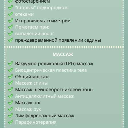
фотостарением
"вторым" подбородком
отеками
Исправляем ассиметрии
Помогаем при:
выпадении волос,
преждевременной появлении седины
МАССАЖ
Вакуумно-роликовый (LPG) массаж
Биоцентрическая пластика тела
Общий массаж
Массаж спины
Массаж шейноворотниковой зоны
Антицеллюлитный массаж
Массаж ног
Массаж рук
Лимфодренажный массаж
Парафинотерапия