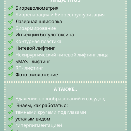
ЛИЦА, ПТОЗ
Биореволюметрия
Биорепарация и биореструктуризация
Лазерная шлифовка
Биоармирование
Инъекции ботулотоксина
Контурная пластика
Нитевой лифтинг
Нехирургический нитевой лифтинг лица
SMAS - лифтинг
RF - лифтинг
Фото омоложение
А ТАКЖЕ..
Удаление новообразований и сосудов;
Знаем, как работать с :
темными кругами под глазами
усталым видом
гиперпигментацией